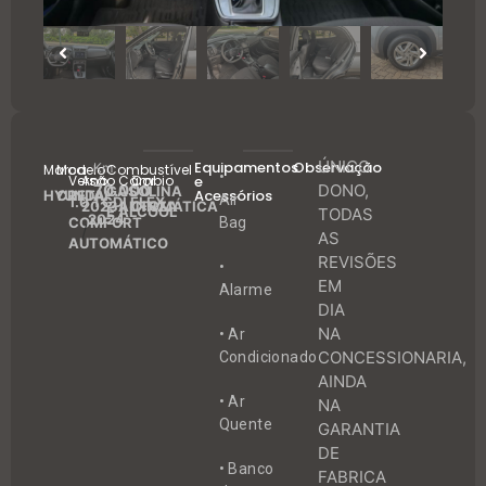
ÚNICO
Equipamentos
Observação
Km
Marca
Modelo
Combustível
•
Versão
Ano
Câmbio
Cor
e
70.000
DONO,
GASOLINA
Acessórios
HYUNDAI
CRETA
Air
1.0 TGDI FLEX
2023
AUTOMÁTICA
CINZA
E ÁLCOOL
TODAS
2024
COMFORT
Bag
/
AS
AUTOMÁTICO
REVISÕES
•
EM
Alarme
DIA
NA
• Ar
CONCESSIONARIA,
Condicionado
AINDA
• Ar
NA
Quente
GARANTIA
DE
• Banco
FABRICA