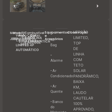
VERSÃO
Equipamentos
Observação
Km
Marca
Modelo
Combustível
•
Versão
Ano
Câmbio
Cor
e
54.000
LIMITED,
GASOLINA
Acessórios
JEEP
RENEGADE
Air
1.8 16V FLEX
2020
AUTOMÁTICA
PRETO
E ÁLCOOL
TOP
2021
LIMITED 4P
Bag
/
DE
AUTOMÁTICO
LINHA
•
COM
Alarme
TETO
SOLAR
• Ar
PANORÂMICO,
Condicionado
BAIXA
• Ar
KM,
Quente
LAUDO
CAUTELAR
• Banco
100%
do
APROVADO,