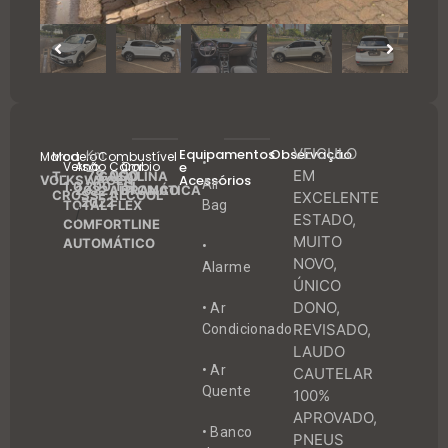
VEICULO
Equipamentos
Observação
Km
Marca
Modelo
Combustível
•
Versão
Ano
Câmbio
Cor
e
78.000
EM
T-
GASOLINA
Acessórios
VOLKSWAGEN
Air
1.0 200 TSI
2022
AUTOMÁTICA
BRANCO
CROSS
E ÁLCOOL
EXCELENTE
2022
TOTAL FLEX
Bag
/
ESTADO,
COMFORTLINE
MUITO
AUTOMÁTICO
•
NOVO,
Alarme
ÚNICO
DONO,
• Ar
REVISADO,
Condicionado
LAUDO
• Ar
CAUTELAR
Quente
100%
APROVADO,
• Banco
PNEUS